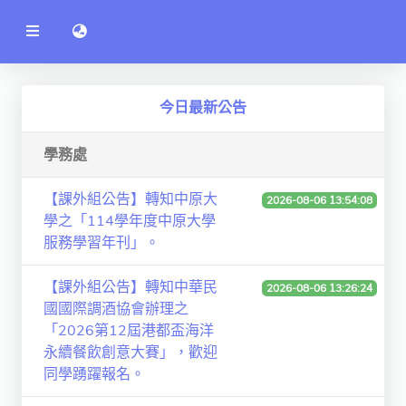
公
語言切換 language switch
告
系
統
行政單位
今日最新公告
工程學院
學務處
資訊學院
【課外組公告】轉知中原大
管理學院
2026-08-06 13:54:08
學之「114學年度中原大學
人文社社會學院
服務學習年刊」。
電機通訊學院
【課外組公告】轉知中華民
2026-08-06 13:26:24
國國際調酒協會辦理之
醫護學院
「2026第12屆港都盃海洋
研究中心
永續餐飲創意大賽」，歡迎
同學踴躍報名。
通識教學部