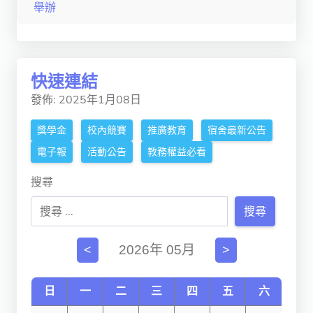
舉辦
獨立學術單位
Version
1.1
快速連結
發佈: 2025年1月08日
獎學金
校內競賽
推廣教育
宿舍最新公告
電子報
活動公告
教務權益必看
搜尋
搜尋
2026年 05月
<
>
日
一
二
三
四
五
六