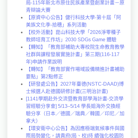
局-115年新北市原住民族產業暨創業計畫－原
青辯論大賽
【原資中心公告】健行科技大學-第十屆「阿
美族文化季-拾穗」系列活動
【校外活動】崑山科技大學「2026淨零種子
教師培育工作坊」2030 SDGs Game 體驗
【轉知】「教育部補助大專校院生命教育教學
社群與課程發展實施計畫」第三期(116-117
年)申請作業說明
【轉知】「教育部實作場域設備精進計畫補助
要點」第2點修正
【研發處公告】2027年臺德(NSTC-DAAD)博
士候選人赴德國研修計畫(三明治計畫)
[1141學期赴外交流暨教育部學海計畫-交流學
習經驗分享會] 5/13–5/14 學長姐海外交換經
驗分享（日本／德國／瑞典／韓國／印尼／加
拿大）
【環安衛中心公告】為因應極端氣候事件與國
際局勢變化，請貴府(局、校)持 續強化校園防