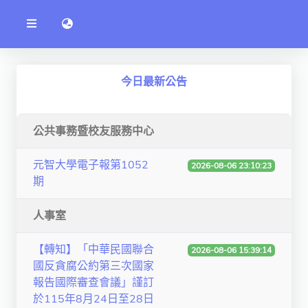
公
語言切換 language switch
告
系
統
行政單位
今日最新公告
工程學院
資訊學院
公共事務暨校友服務中心
管理學院
元智大學電子報第1052
2026-08-06 23:10:23
期
人文社社會學院
電機通訊學院
人事室
醫護學院
【轉知】「中華民國聯合
2026-08-06 15:39:14
國反貪腐公約第三次國家
研究中心
報告國際審查會議」謹訂
通識教學部
於115年8月24日至28日