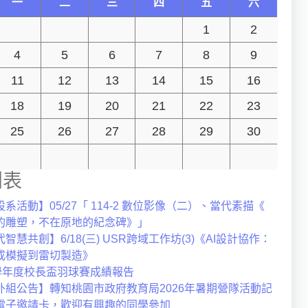
一
二
三
四
五
六
1
2
4
5
6
7
8
9
11
12
13
14
15
16
18
19
20
21
22
23
25
26
27
28
29
30
列表
系活動】05/27「 114-2 數位影像（二）、當代素描《
的雕塑，不在原地的紀念碑》」
智慧共創】6/18(三) USR跨域工作坊(3)《AI設計協作：
成模擬到雷切製造》
4學年度校長盃羽球賽成績報告
外組公告】轉知桃園市政府教育局2026年暑期營隊活動記
電子邀請卡，歡迎有興趣的同學參加