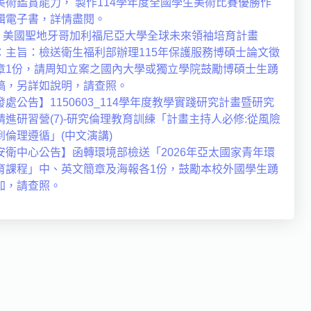
美術鑑賞能力， 製作114學年度全國學生美術比賽優勝作
輯電子書，詳情盡閱。
知] 美國聖地牙哥加利福尼亞大學全球未來領袖培育計畫
：主旨：檢送衛生福利部辦理115年保護服務博碩士論文徵
章1份，請周知立案之國內大學或獨立學院鼓勵博碩士生踴
稿，另詳如說明，請查照。
發處公告】1150603_114學年度教學實踐研究計畫暨研究
精進研習營(7)-研究倫理教育訓練「計畫主持人必修:從風險
到倫理遵循」(中文演講)
安衛中心公告】函轉環境部檢送「2026年亞太國家青年環
育課程」中、英文簡章及海報各1份，鼓勵本校外國學生踴
加，請查照。