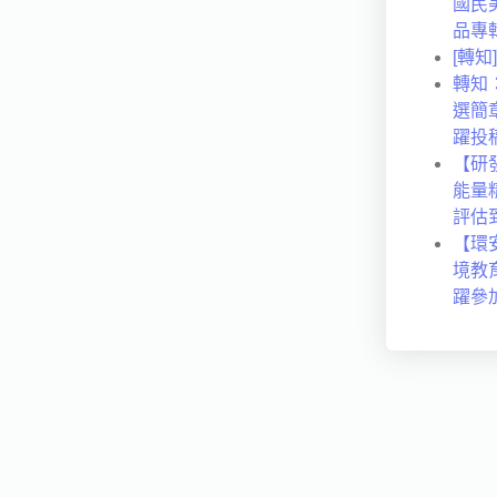
國民
品專
[轉
轉知
選簡
躍投
【研
能量
評估
【環
境教
躍參