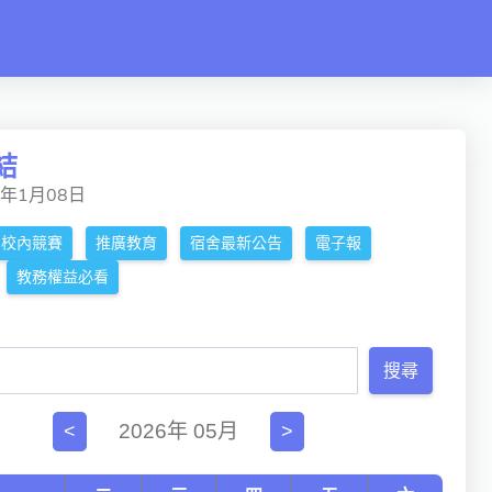
結
5年1月08日
校內競賽
推廣教育
宿舍最新公告
電子報
教務權益必看
搜尋
2026年 05月
<
>