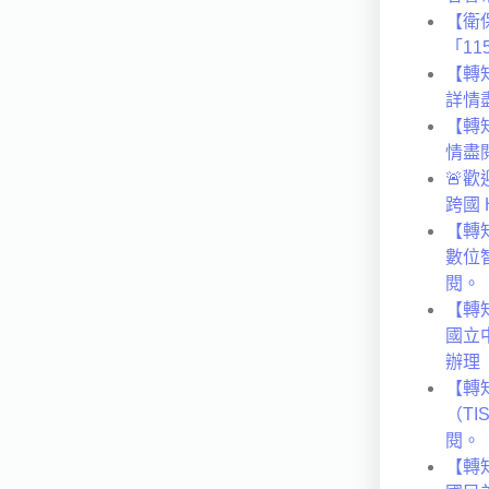
【衛
「1
【轉
詳情
【轉
情盡
🚨歡迎
跨國
【轉
數位
閱。
【轉知
國立
辦理
【轉
（TI
閱。
【轉