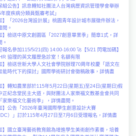
保組公告】訊息轉知社團法人台灣病歷資訊管理學會舉辦
15年度疾病分類員甄審考試」
知】「2026台灣設計展」桃園青年設計城市展徵件辦法，
盡閱。
知】檢送中原文創園區「2027創意畢業季」簡章1式，詳
閱。
報名參加115/5/21(四) 14:00-16:00 🚀【5/21 閃電加碼】
 HR 協理的英文履歷急診室！名額有限
知】檢送世新大學人文社會學院辦理70周年校慶「語文在
智能時代下的探討」國際學術研討會徵稿啟事，詳情盡
】轉知農業部於115年5月22日(星期五)至24日(星期日)假
中正紀念堂民主大道，與財團法人家樂福文教基金會共同
「家樂福文化藝術季」，詳情盡閱。
知】公告「2026年臺灣國際學生創意設計大賽
SDC）」訂於115年4月27日至7月6日受理報名，詳情盡
知】國立臺灣藝術教育館為增進學生美術創作素養，培養