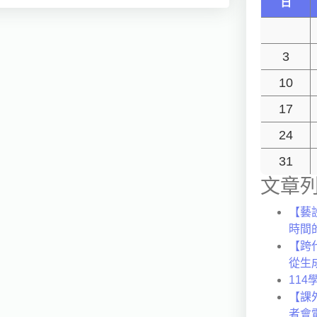
日
3
10
17
24
31
文章
【藝設
時間
【跨代
從生
11
【課
者會