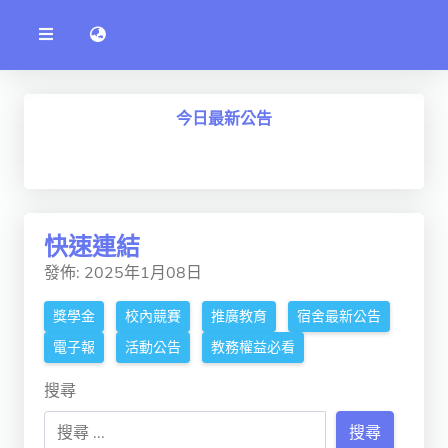
公
語言切換 language switch
告
系
統
行政單位
今日最新公告
工程學院
資訊學院
管理學院
快速連結
人文社社會學院
發佈: 2025年1月08日
電機通訊學院
獎學金
校內競賽
推廣教育
宿舍最新公告
醫護學院
電子報
活動公告
教務權益必看
研究中心
搜尋
通識教學部
搜尋