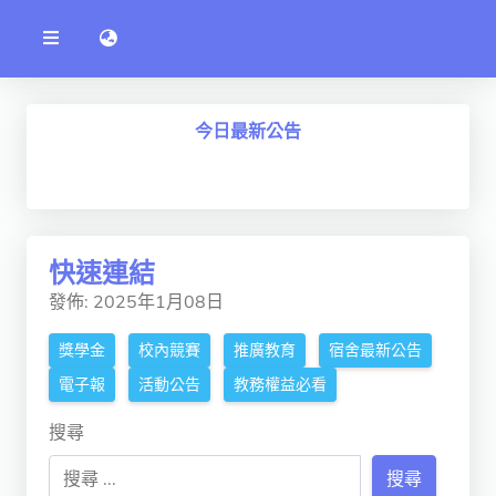
公
語言切換 language switch
告
系
統
行政單位
今日最新公告
工程學院
資訊學院
管理學院
快速連結
人文社社會學院
發佈: 2025年1月08日
電機通訊學院
獎學金
校內競賽
推廣教育
宿舍最新公告
醫護學院
電子報
活動公告
教務權益必看
研究中心
搜尋
通識教學部
搜尋