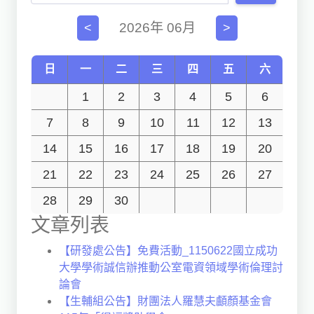
獨立學術單位
2026年 06月
<
>
Version
1.1
日
一
二
三
四
五
六
1
2
3
4
5
6
7
8
9
10
11
12
13
14
15
16
17
18
19
20
21
22
23
24
25
26
27
28
29
30
文章列表
【研發處公告】免費活動_1150622國立成功
大學學術誠信辦推動公室電資領域學術倫理討
論會
【生輔組公告】財團法人羅慧夫顱顏基金會