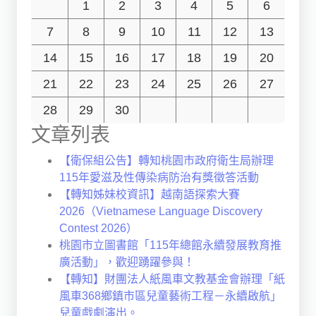
1
2
3
4
5
6
7
8
9
10
11
12
13
14
15
16
17
18
19
20
21
22
23
24
25
26
27
28
29
30
文章列表
【衛保組公告】轉知桃園市政府衛生局辦理
115年愛滋及性傳染病防治有獎徵答活動
【轉知姊妹校資訊】越南語探索大賽
2026（Vietnamese Language Discovery
Contest 2026）
桃園市立圖書館「115年總館永續發展教育推
廣活動」，歡迎踴躍參與！
【轉知】財團法人紙風車文教基金會辦理「紙
風車368鄉鎮市區兒童藝術工程－永續啟航」
兒童戲劇演出。