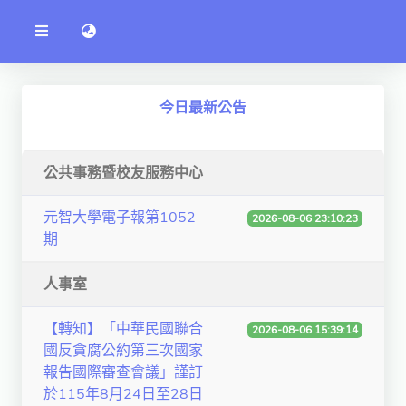
公
語言切換 language switch
告
系
統
行政單位
今日最新公告
工程學院
資訊學院
公共事務暨校友服務中心
管理學院
元智大學電子報第1052
2026-08-06 23:10:23
期
人文社社會學院
電機通訊學院
人事室
醫護學院
【轉知】「中華民國聯合
2026-08-06 15:39:14
國反貪腐公約第三次國家
研究中心
報告國際審查會議」謹訂
通識教學部
於115年8月24日至28日