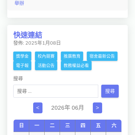
舉辦
獨立學術單位
Version
1.1
快速連結
發佈: 2025年1月08日
獎學金
校內競賽
推廣教育
宿舍最新公告
電子報
活動公告
教務權益必看
搜尋
搜尋
2026年 06月
<
>
日
一
二
三
四
五
六