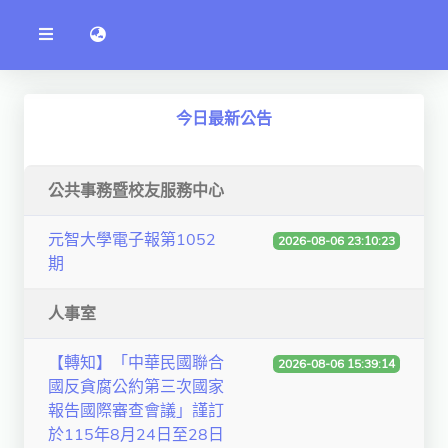
公
語言切換 language switch
告
系
統
行政單位
今日最新公告
工程學院
資訊學院
公共事務暨校友服務中心
管理學院
元智大學電子報第1052
2026-08-06 23:10:23
期
人文社社會學院
電機通訊學院
人事室
醫護學院
【轉知】「中華民國聯合
2026-08-06 15:39:14
國反貪腐公約第三次國家
研究中心
報告國際審查會議」謹訂
通識教學部
於115年8月24日至28日