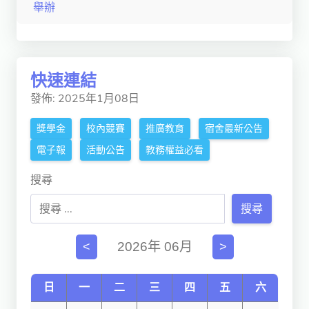
舉辦
獨立學術單位
Version
1.1
快速連結
發佈: 2025年1月08日
獎學金
校內競賽
推廣教育
宿舍最新公告
電子報
活動公告
教務權益必看
搜尋
搜尋
2026年 06月
<
>
日
一
二
三
四
五
六