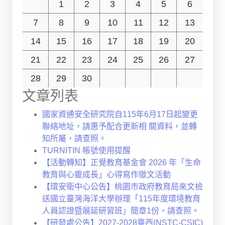
1
2
3
4
5
6
7
8
9
10
11
12
13
14
15
16
17
18
19
20
21
22
23
24
25
26
27
28
29
30
文章列表
國家資通安全研究院自115年6月17日起變更
聯絡地址，請惠予配合更新相 關資料，並轉
知所屬，請查照。
TURNITIN 帳號使用提醒
【活動轉知】正覺教育基金會 2026 年「生命
教育與心靈成長」心得寫作徵文活動
【環安衛中心公告】桃園市政府教育局來文檢
送國立臺灣海洋大學辦理「115年度環境教育
人員認證暨展延研習班」簡章1份，請查照。
【研發處公告】2027-2028臺西(NSTC-CSIC)