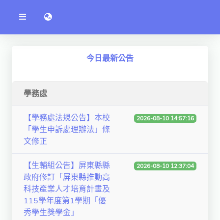
公
語言切換 language switch
告
系
統
行政單位
今日最新公告
工程學院
資訊學院
學務處
管理學院
【學務處法規公告】本校
2026-08-10 14:57:16
「學生申訴處理辦法」條
人文社社會學院
文修正
電機通訊學院
【生輔組公告】屏東縣縣
2026-08-10 12:37:04
醫護學院
政府修訂「屏東縣推動高
科技產業人才培育計畫及
研究中心
115學年度第1學期「優
通識教學部
秀學生獎學金」