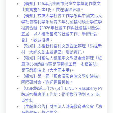
【轉知】115年度桃園市兒童文學獎創作徵文
比賽實施計畫1份，歡迎踴躍參加。
【轉知】玄奘大學社會工作學系與中國文化大
學社會福利學系及青少年兒童福利碩士學位學
程將合辦【2026年社會工作與社會福 利暨第
五屆「以人權為基礎的社會工作」學術研討
會】，歡迎投稿。
【轉知】馬祖新村眷村文創園區辦理「馬祖新
村－大師文創主題講座」活動資訊。
【轉知】財團法人紙風車文教基金會辦理「紙
風車368鄉鎮市區兒童藝術工程－永續啟航」
兒童戲劇演出（大崗國中場)。
【轉知】第一屆「張良澤及台灣文學史建構」
國際研討會，歡迎踴躍投稿。
【USR跨域工作坊 (5) 】LINE × Raspberry Pi
跨域智慧應用工作坊：從手機互動到 AIoT 裝
置控制
【生輔組公告】財團法人鴻海教育基金會「鴻
海獎學鯨」獎助學金