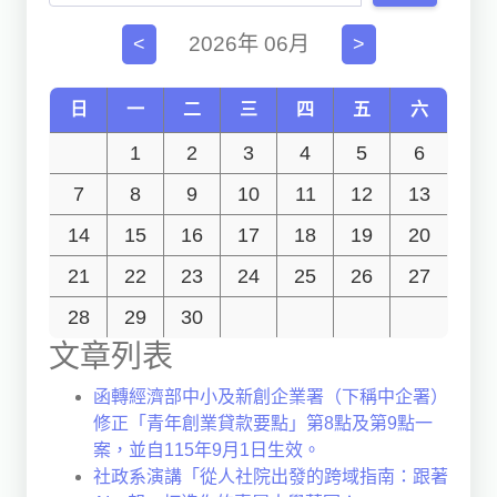
獨立學術單位
2026年 06月
<
>
Version
1.1
日
一
二
三
四
五
六
1
2
3
4
5
6
7
8
9
10
11
12
13
14
15
16
17
18
19
20
21
22
23
24
25
26
27
28
29
30
文章列表
函轉經濟部中小及新創企業署（下稱中企署）
修正「青年創業貸款要點」第8點及第9點一
案，並自115年9月1日生效。
社政系演講「從人社院出發的跨域指南：跟著