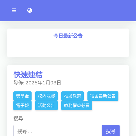
公
語言切換 language switch
告
系
統
行政單位
今日最新公告
工程學院
資訊學院
管理學院
快速連結
人文社社會學院
發佈: 2025年1月08日
電機通訊學院
獎學金
校內競賽
推廣教育
宿舍最新公告
醫護學院
電子報
活動公告
教務權益必看
研究中心
搜尋
通識教學部
搜尋