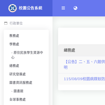
語言切換 language
校園公告系統
行政單位
教務處
學務處
總務處
原住民族學生資源中
心
【公告】二、五、六館供
總務處
明
研究發展處
115/08/09校園病媒蚊
圖書資訊服務處
圖書館
全球事務處