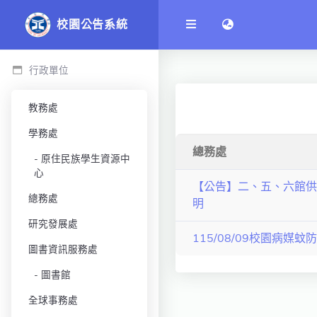
語言切換 language
校園公告系統
行政單位
教務處
學務處
總務處
原住民族學生資源中
心
【公告】二、五、六館供
總務處
明
研究發展處
115/08/09校園病媒蚊
圖書資訊服務處
圖書館
全球事務處