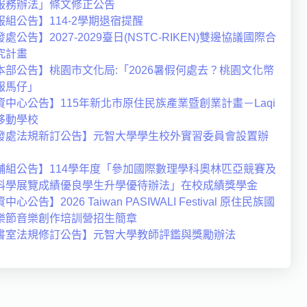
服務辦法」條文修正公告
服組公告】114-2學期退宿提醒
處公告】2027-2029臺日(NSTC-RIKEN)雙邊協議國際合
究計畫
本部公告】桃園市文化局:「2026暑假何處去？桃園文化幣
報馬仔」
資中心公告】115年新北市原住民族產業暨創業計畫－Laqi
移動學校
發處法規新訂公告】元智大學學生校外實習委員會設置辦
輔組公告】114學年度「參加國際數理學科奧林匹亞競賽及
科學展覽成績優良學生升學優待辦法」在校成績獎學金
中心公告】2026 Taiwan PASIWALI Festival 原住民族國
樂節音樂創作培訓營招生簡章
書室法規修訂公告】元智大學教師評鑑與獎勵辦法