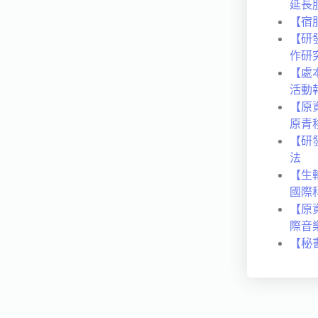
延長
【宿
【研發
作研
【處
活動
【原
原青
【研
法
【生
國際
【原資
際音
【秘