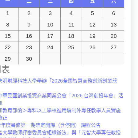
一
二
三
四
五
六
1
2
3
4
5
6
8
9
10
11
12
13
15
16
17
18
19
20
22
23
24
25
26
27
29
30
列表
德明財經科技大學舉辦「2026全國智慧商務創新創業競
中華民國創業投資商業同業公會「2026 台灣創投年會」活
訊
知教育部函＞專科以上學校進用編制外專任教學人員實施
修正
4學年度暑修第一期確定開課（含停開） 課程公告
智大學教師評審委員會組織辦法」與「元智大學專任教授