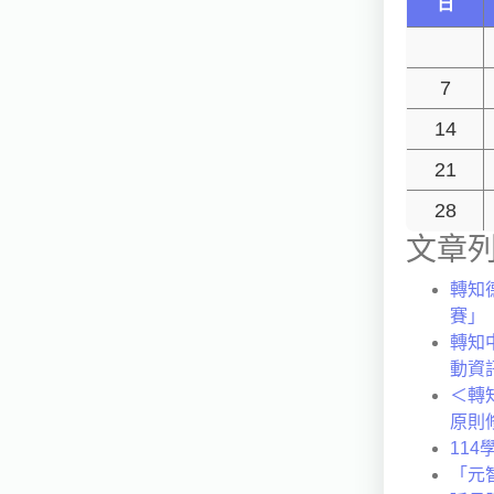
日
7
14
21
28
文章
轉知
賽」
轉知
動資
＜轉
原則
11
「元