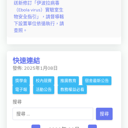
送新修訂「伊波拉病毒
獨立學術單位
（Ebola virus）實驗室生
物安全指引」，請督導轄
Version
下設置單位依循執行，請
1.1
查照。
快速連結
發佈: 2025年1月08日
獎學金
校內競賽
推廣教育
宿舍最新公告
電子報
活動公告
教務權益必看
搜尋
搜尋