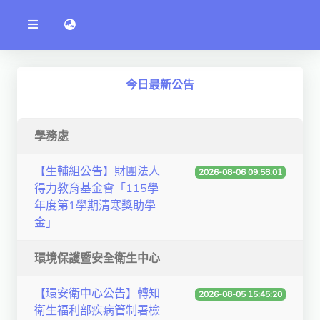
公
語言切換 language switch
告
系
統
行政單位
今日最新公告
工程學院
資訊學院
學務處
管理學院
【生輔組公告】財團法人
2026-08-06 09:58:01
得力教育基金會「115學
人文社社會學院
年度第1學期清寒獎助學
電機通訊學院
金」
醫護學院
環境保護暨安全衛生中心
研究中心
【環安衛中心公告】轉知
2026-08-05 15:45:20
通識教學部
衛生福利部疾病管制署檢