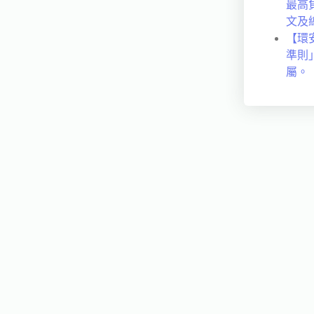
最高
文及
【環
準則
屬。