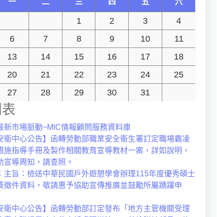
一
二
三
四
五
六
1
2
3
4
6
7
8
9
10
11
13
14
15
16
17
18
20
21
22
23
24
25
27
28
29
30
31
列表
最新市場脈動~MIC情報顧問服務資料庫
安衛中心公告】函轉勞動部職業安全衛生署訂定職場霸凌
措施指導手冊及製作相關教育宣導教材一案，詳如說明，
助宣導周知，請查照。
：主旨：檢送中華民國戶外遊憩學會辦理115年度優秀碩士
獎徵件資料，敬請惠予協助宣傳推廣並鼓勵所屬踴躍申
安衛中心公告】函轉勞動部訂定發布「地方主管機關受理