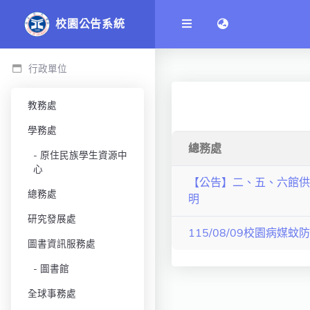
語言切換 language
校園公告系統
行政單位
教務處
學務處
總務處
原住民族學生資源中
心
【公告】二、五、六館供
總務處
明
研究發展處
115/08/09校園病媒蚊
圖書資訊服務處
圖書館
全球事務處