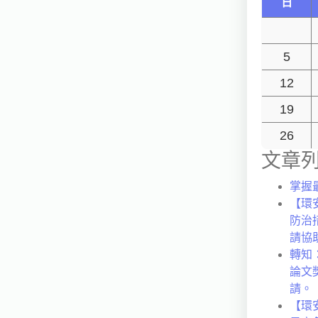
日
5
12
19
26
文章
掌握
【環
防治
請協
轉知
論文
請。
【環