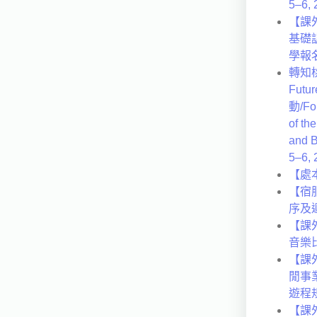
5–6, 
【課
基礎
學報
轉知桃
Fut
動/For
of th
and B
5–6, 
【處
【宿
序及
【課
音樂
【課
閒事
遊程
【課