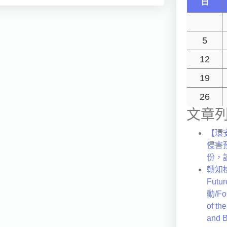
日
5
12
19
26
文章
【環
侵害
份，
轉知桃
Fut
動/For
of th
and B