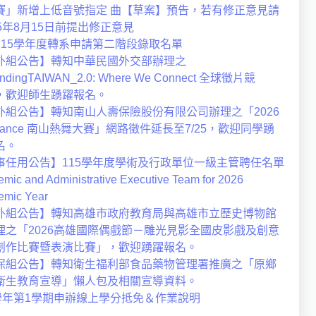
賽」新增上低音號指定 曲【草案】預告，若有修正意見請
15年8月15日前提出修正意見
115學年度轉系申請第二階段錄取名單
外組公告】轉知中華民國外交部辦理之
ndingTAIWAN_2.0: Where We Connect 全球徵片競
，歡迎師生踴躍報名。
外組公告】轉知南山人壽保險股份有限公司辦理之「2026
Dance 南山熱舞大賽」網路徵件延長至7/25，歡迎同學踴
名。
事任用公告】115學年度學術及行政單位一級主管聘任名單
mic and Administrative Executive Team for 2026
emic Year
外組公告】轉知高雄市政府教育局與高雄市立歷史博物館
理之「2026高雄國際偶戲節－雕光見影全國皮影戲及創意
創作比賽暨表演比賽」，歡迎踴躍報名。
保組公告】轉知衛生福利部食品藥物管理署推廣之「原鄉
衛生教育宣導」懶人包及相關宣導資料。
5學年第1學期申辦線上學分抵免＆作業說明