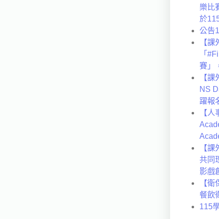
樂比
於1
公告
【課
「#Fi
賽」
【課
NS 
躍報
【人
Acade
Acad
【課
共同
影戲
【衛
餐飲
11