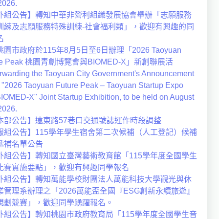
2026.
外組公告】轉知中華非營利組織發展協會舉辦「志願服務
訓練及志願服務特殊訓練-社會福利類」，歡迎有興趣的同
名
園市政府於115年8月5日至6日辦理「2026 Taoyuan
ure Peak 桃園青創博覽會與BIOMED-X」新創聯展活
warding the Taoyuan City Government's Announcement
e "2026 Taoyuan Future Peak – Taoyuan Startup Expo
IOMED-X" Joint Startup Exhibition, to be held on August
2026.
本部公告】遠東路57巷口交通號誌運作時段調整
服組公告】115學年學生宿舍第二次候補（人工登記）候補
遞補名單公告
外組公告】轉知國立臺灣藝術教育館「115學年度全國學生
比賽實施要點」，歡迎有興趣同學報名
外組公告】轉知萬能學校財團法人萬能科技大學觀光與休
業管理系辦理之「2026萬能盃全國『ESG創新永續旅遊』
規劃競賽」，歡迎同學踴躍報名。
外組公告】轉知桃園市政府教育局「115學年度全國學生音