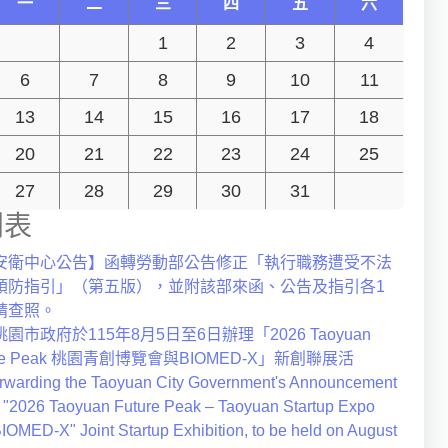
一
二
三
四
五
六
1
2
3
4
6
7
8
9
10
11
13
14
15
16
17
18
20
21
22
23
24
25
27
28
29
30
31
列表
安衛中心公告】函轉勞動部公告修正「執行職務遭受不法
預防指引」（第五版），並附該部來函、公告及指引各1
請查照。
園市政府於115年8月5日至6日辦理「2026 Taoyuan
ure Peak 桃園青創博覽會與BIOMED-X」新創聯展活
warding the Taoyuan City Government's Announcement
e "2026 Taoyuan Future Peak – Taoyuan Startup Expo
IOMED-X" Joint Startup Exhibition, to be held on August