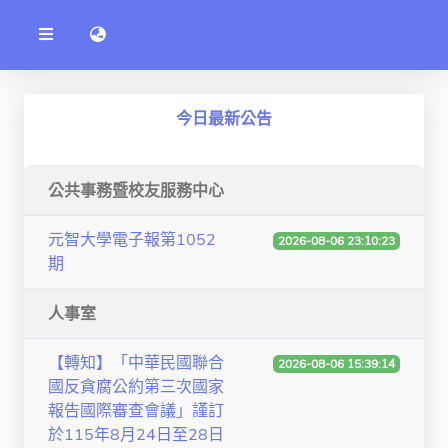
公
語言切換 language switch
告
系
統
行政單位
今日最新公告
工程學院
資訊學院
公共事務暨校友服務中心
管理學院
元智大學電子報第1052
2026-08-06 23:10:23
期
人文社社會學院
電機通訊學院
人事室
醫護學院
【轉知】「中華民國聯合
2026-08-06 15:39:14
國反貪腐公約第三次國家
研究中心
報告國際審查會議」謹訂
通識教學部
於115年8月24日至28日