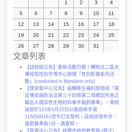
1
2
3
4
5
6
7
8
9
10
11
12
13
14
15
16
17
18
19
20
21
22
23
24
25
26
27
28
29
30
31
文章列表
【諮就組公告】更新活動日期！轉知北二區大
專校院性別平等中心辦理「性別影展系列活
動」(conducted in Mandarin only)
【環安衛中心公告】函轉衛生福利部檢送「違
反傳染病防治法第三十四條第二項規定所為之
輸出入感染性生物材料案件裁罰基準」，業經
該部於115年6月25日以衛授疾字第
1150500161號令訂定發布，茲檢送發布令、
裁罰基準各1份，請查照。
【原資中心公告】桃園市政府教育局-(修正)