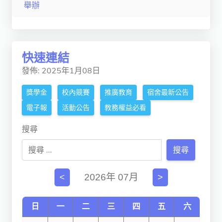
舉辦
獨立學術單位
Version
1.1
快速連結
發佈: 2025年1月08日
獎學金
校內競賽
推廣教育
宿舍最新公告
電子報
活動公告
教務權益必看
搜尋
搜尋
2026年 07月
<
>
日
一
二
三
四
五
六