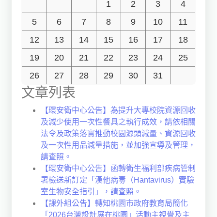
1
2
3
4
5
6
7
8
9
10
11
12
13
14
15
16
17
18
19
20
21
22
23
24
25
26
27
28
29
30
31
文章列表
【環安衛中心公告】為提升大專校院資源回收
及減少使用一次性餐具之執行成效，請依相關
法令及政策落實推動校園源頭減量、資源回收
及一次性用品減量措施，並加強宣導及管理，
請查照。
【環安衛中心公告】函轉衛生福利部疾病管制
署檢送新訂定「漢他病毒（Hantavirus）實驗
室生物安全指引」，請查照。
【課外組公告】轉知桃園市政府教育局簡化
「2026台灣設計展在桃園」活動主視覺及主