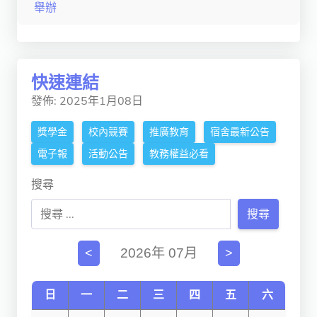
舉辦
獨立學術單位
Version
1.1
快速連結
發佈: 2025年1月08日
獎學金
校內競賽
推廣教育
宿舍最新公告
電子報
活動公告
教務權益必看
搜尋
搜尋
2026年 07月
<
>
日
一
二
三
四
五
六