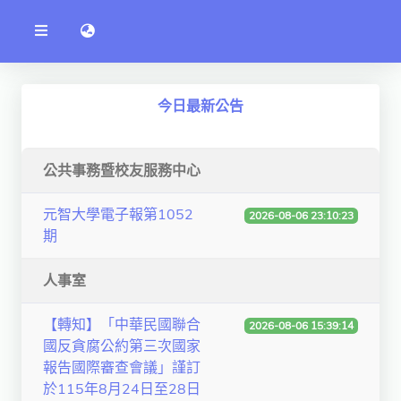
公
語言切換 language switch
告
系
統
行政單位
今日最新公告
工程學院
資訊學院
公共事務暨校友服務中心
管理學院
元智大學電子報第1052
2026-08-06 23:10:23
期
人文社社會學院
電機通訊學院
人事室
醫護學院
【轉知】「中華民國聯合
2026-08-06 15:39:14
國反貪腐公約第三次國家
研究中心
報告國際審查會議」謹訂
通識教學部
於115年8月24日至28日