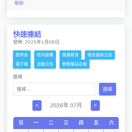
舉辦
獨立學術單位
Version
1.1
快速連結
發佈: 2025年1月08日
獎學金
校內競賽
推廣教育
宿舍最新公告
電子報
活動公告
教務權益必看
搜尋
搜尋
2026年 07月
<
>
日
一
二
三
四
五
六