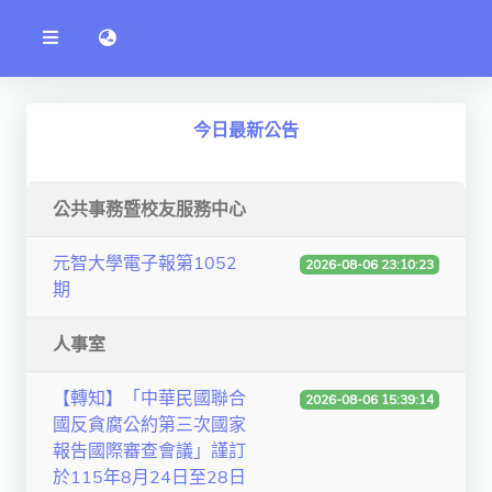
公
語言切換 language switch
告
系
統
行政單位
今日最新公告
工程學院
資訊學院
公共事務暨校友服務中心
管理學院
元智大學電子報第1052
2026-08-06 23:10:23
期
人文社社會學院
電機通訊學院
人事室
醫護學院
【轉知】「中華民國聯合
2026-08-06 15:39:14
國反貪腐公約第三次國家
研究中心
報告國際審查會議」謹訂
通識教學部
於115年8月24日至28日