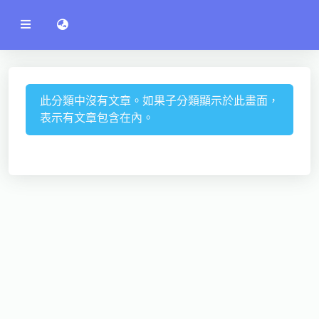
公
語言切換 language switch
告
系
統
行政單位
工程學院
此分類中沒有文章。如果子分類顯示於此畫面，
表示有文章包含在內。
資訊學院
管理學院
人文社社會學院
電機通訊學院
醫護學院
研究中心
通識教學部