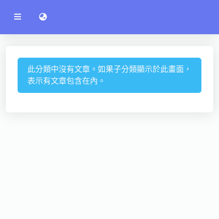
公
語言切換 language switch
告
系
統
行政單位
工程學院
此分類中沒有文章。如果子分類顯示於此畫面，
表示有文章包含在內。
資訊學院
管理學院
人文社社會學院
電機通訊學院
醫護學院
研究中心
通識教學部