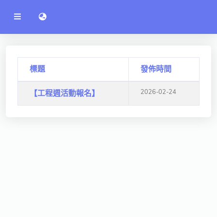
公
語言切換 language switch
告
系
統
行政單位
工程學院
標題
發佈時間
資訊學院
2026-02-24
【工程週活動報名】
管理學院
人文社社會學院
電機通訊學院
醫護學院
研究中心
通識教學部