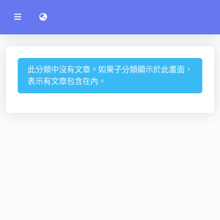
公
語言切換 language switch
告
系
統
行政單位
工程學院
此分類中沒有文章。如果子分類顯示於此畫面，
表示有文章包含在內。
資訊學院
管理學院
人文社社會學院
電機通訊學院
醫護學院
研究中心
通識教學部