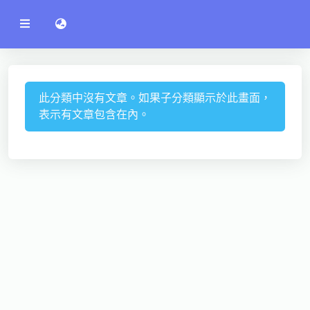
公
語言切換 language switch
告
系
統
行政單位
工程學院
此分類中沒有文章。如果子分類顯示於此畫面，
表示有文章包含在內。
資訊學院
管理學院
人文社社會學院
電機通訊學院
醫護學院
研究中心
通識教學部