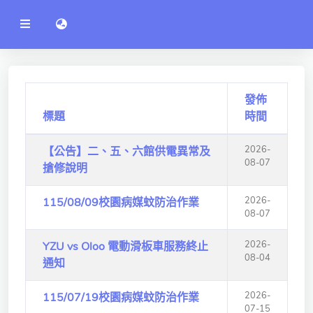
公
語言切換 language switch
告
系
統
行政單位
工程學院
發佈
標題
時間
資訊學院
2026-
【公告】二、五、六館供電異常及
管理學院
08-07
搶修說明
人文社社會學院
2026-
115/08/09校園病媒蚊防治作業
電機通訊學院
08-07
醫護學院
2026-
YZU vs Oloo 電動滑板車服務終止
08-04
通知
研究中心
2026-
115/07/19校園病媒蚊防治作業
通識教學部
07-15