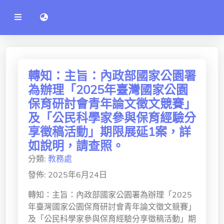
公
語言切換 language switch
告
系
統
行政單位
工程學院
轉知：主旨：內政部國家公園署
為辦理「2025年臺灣國家公園
資訊學院
保育研討會青年論文徵文競賽」
管理學院
及「公民科學家參與保育經驗分
享徵稿活動」期限展延1案，詳
人文社社會學院
如說明，請查照。
電機通訊學院
分類:
教務處
醫護學院
發佈: 2025年6月24日
研究中心
轉知：主旨：內政部國家公園署為辦理「2025
年臺灣國家公園保育研討會青年論文徵文競賽」
通識教學部
及「公民科學家參與保育經驗分享徵稿活動」期