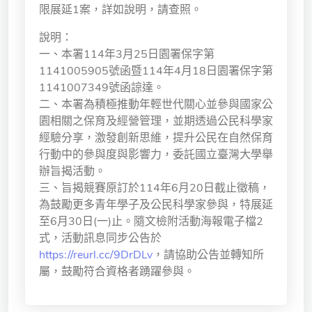
限展延1案，詳如說明，請查照。
獨立學術單位
說明：
Version
一、本署114年3月25日園署保字第
1.1
1141005905號函暨114年4月18日園署保字第
1141007349號函諒達。
二、本署為積極推動年輕世代關心並參與國家公
園相關之保育及經營管理，並期透過公民科學家
經驗分享，激發創新思維，提升公民在自然保育
行動中的參與度與影響力，委託國立臺灣大學舉
辦旨揭活動。
三、旨揭競賽原訂於114年6月20日截止徵稿，
為鼓勵更多青年學子及公民科學家參與，特展延
至6月30日(一)止。隨文檢附活動海報電子檔2
式，活動訊息同步公告於
https://reurl.cc/9DrDLv
，請協助公告並轉知所
屬，鼓勵符合資格者踴躍參與。