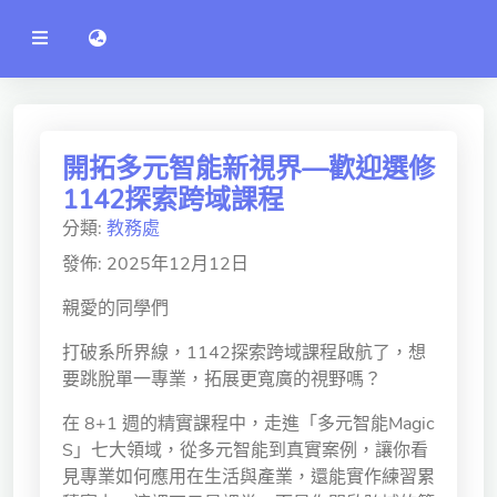
公
語言切換 language switch
告
系
統
行政單位
工程學院
開拓多元智能新視界—歡迎選修
1142探索跨域課程
資訊學院
分類:
教務處
管理學院
發佈: 2025年12月12日
人文社社會學院
親愛的同學們
電機通訊學院
打破系所界線，1142探索跨域課程啟航了，想
要跳脫單一專業，拓展更寬廣的視野嗎？
醫護學院
在 8+1 週的精實課程中，走進「多元智能Magic
研究中心
S」七大領域，從多元智能到真實案例，讓你看
通識教學部
見專業如何應用在生活與產業，還能實作練習累