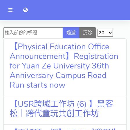
公
語言切換 language switch
告
系
統
行政單位
過濾
清除
工程學院
【Physical Education Office
資訊學院
Announcement】Registration
for Yuan Ze University 36th
管理學院
Anniversary Campus Road
人文社社會學院
Run starts now
電機通訊學院
醫護學院
【USR跨域工作坊 (6) 】黑客
松｜跨代童玩共創工作坊
研究中心
通識教學部