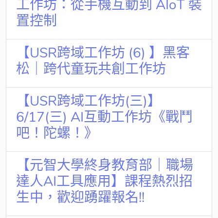
工作坊：從手機互動到 AIoT 裝
獨立學術單位
置控制
Version
1.1
【USR跨域工作坊 (6) 】黑客
松｜跨代童玩共創工作坊
【USR跨域工作坊(三)】
6/17(三) AI互動工作坊《戰鬥
吧！陀螺！》
【元智大學終身教育部｜職場
達人AI工具應用】課程熱烈招
生中，歡迎踴躍報名!!