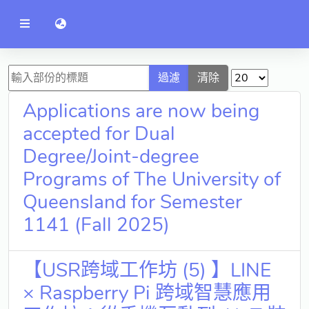
公
語言切換 language switch
告
系
統
行政單位
過濾
清除
工程學院
Applications are now being
資訊學院
accepted for Dual
Degree/Joint-degree
管理學院
Programs of The University of
人文社社會學院
Queensland for Semester
電機通訊學院
1141 (Fall 2025)
醫護學院
【USR跨域工作坊 (5) 】LINE
研究中心
× Raspberry Pi 跨域智慧應用
通識教學部