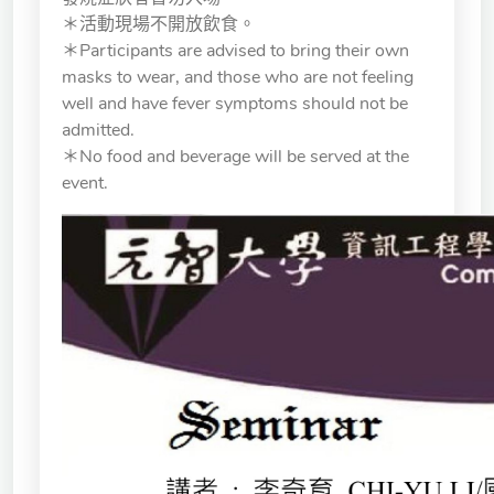
獨立學術單位
＊活動現場不開放飲食。
＊Participants are advised to bring their own
masks to wear, and those who are not feeling
Version
1.1
well and have fever symptoms should not be
admitted.
＊No food and beverage will be served at the
event.