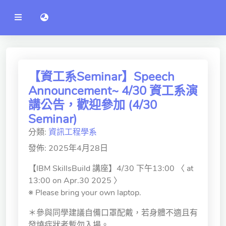
公
語言切換 language switch
告
系
統
行政單位
工程學院
【資工系Seminar】Speech
Announcement~ 4/30 資工系演
資訊學院
講公告，歡迎參加 (4/30
管理學院
Seminar)
分類:
資訊工程學系
人文社社會學院
發佈: 2025年4月28日
電機通訊學院
【IBM SkillsBuild 講座】4/30 下午13:00 〈 at
醫護學院
13:00 on Apr.30 2025 〉
※ Please bring your own laptop.
研究中心
＊參與同學建議自備口罩配戴，若身體不適且有
通識教學部
發燒症狀者暫勿入場。