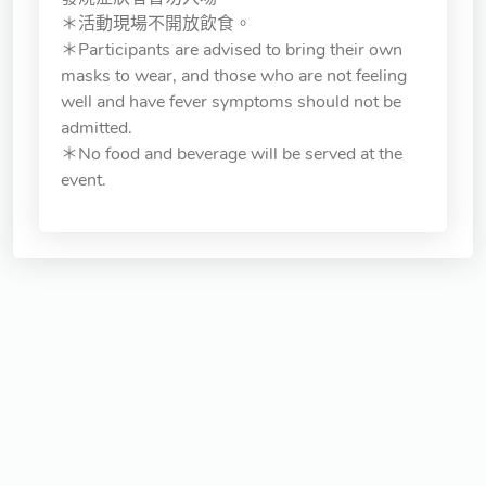
獨立學術單位
＊活動現場不開放飲食。
＊Participants are advised to bring their own
masks to wear, and those who are not feeling
Version
1.1
well and have fever symptoms should not be
admitted.
＊No food and beverage will be served at the
event.