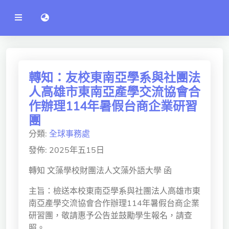
公
語言切換 language switch
告
系
統
行政單位
工程學院
轉知：友校東南亞學系與社團法
人高雄市東南亞產學交流協會合
資訊學院
作辦理114年暑假台商企業研習
管理學院
團
分類:
全球事務處
人文社社會學院
發佈: 2025年五15日
電機通訊學院
轉知 文藻學校財團法人文藻外語大學 函
醫護學院
主旨：檢送本校東南亞學系與社團法人高雄市東
研究中心
南亞產學交流協會合作辦理114年暑假台商企業
研習團，敬請惠予公告並鼓勵學生報名，請查
通識教學部
照。