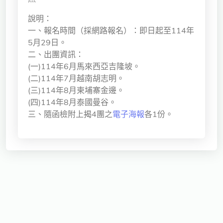
獨立學術單位
說明：
一、報名時間（採網路報名）：即日起至114年
Version
5月29日。
1.1
二、出團資訊：
(一)114年6月馬來西亞吉隆坡。
(二)114年7月越南胡志明。
(三)114年8月柬埔寨金邊。
(四)114年8月泰國曼谷。
三、隨函檢附上揭4團之
電子海報
各1份。