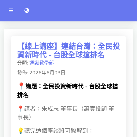
公
語言切換 language switch
告
系
統
行政單位
工程學院
【線上講座】連結台灣：全民投
資新時代 - 台股全球搶排名
資訊學院
分類:
通識教學部
管理學院
發佈: 2026年6月03日
人文社社會學院
📍
講題：全民投資新時代 - 台股全球搶
電機通訊學院
排名
醫護學院
📍講者：朱成志 董事長（萬寶投顧 董
事長）
研究中心
💡聽完這個座談將可瞭解到：
通識教學部