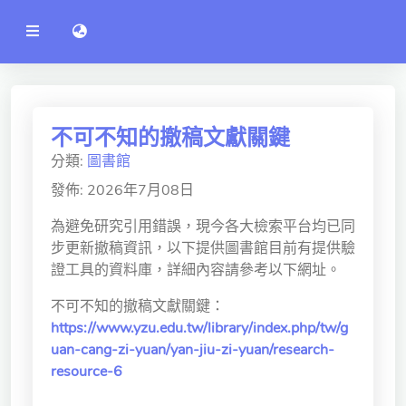
公
語言切換 language switch
告
系
統
行政單位
工程學院
不可不知的撤稿文獻關鍵
分類:
圖書館
資訊學院
發佈: 2026年7月08日
管理學院
為避免研究引用錯誤，現今各大檢索平台均已同
人文社社會學院
步更新撤稿資訊，以下提供圖書館目前有提供驗
證工具的資料庫，詳細內容請參考以下網址。
電機通訊學院
不可不知的撤稿文獻關鍵：
醫護學院
https://www.yzu.edu.tw/library/index.php/tw/g
uan-cang-zi-yuan/yan-jiu-zi-yuan/research-
研究中心
resource-6
通識教學部