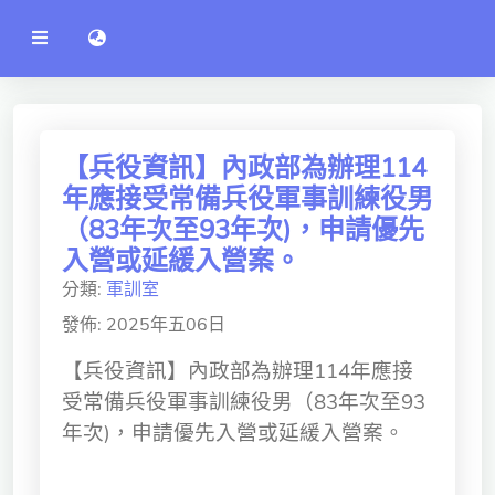
公
語言切換 language switch
告
系
統
行政單位
工程學院
【兵役資訊】內政部為辦理114
年應接受常備兵役軍事訓練役男
資訊學院
（83年次至93年次)，申請優先
管理學院
入營或延緩入營案。
分類:
軍訓室
人文社社會學院
發佈: 2025年五06日
電機通訊學院
【兵役資訊】內政部為辦理114年應接
醫護學院
受常備兵役軍事訓練役男（83年次至93
研究中心
年次)，申請優先入營或延緩入營案。
通識教學部