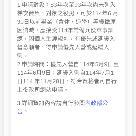
1.申請對象：83年次至93年次尚未列入
獨立學術單位
梯次徵集，對象之役男，可於114年6 月
30日以前畢業（含休、退學）等緩徵原
Version
1.1
因消滅，應接受114年常備兵役軍事訓
練，因個人生涯規劃，有優先或延緩入
營意願者，得申請優先入營或延緩入
營。
2.申請時間：優先入營自114年5月9日至
114年6月9日；延緩入營自114年7月1
日114 年11月28日，符合資格者可自行
上役政司網站申請。
3.詳細資訊內容請自行參閱
內政部公
告
。