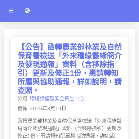
公
語言切換 language switch
告
系
統
行政單位
工程學院
【公告】函轉農業部林業及自然
保育署檢送「外來種綠鬣蜥簡介
資訊學院
及發現通報」資料（含移除指
管理學院
引）更新及修正1份，惠請轉知
所屬與協助通報，詳如說明，請
人文社社會學院
查照。
電機通訊學院
分類:
環境保護暨安全衛生中心
醫護學院
發佈: 2025年3月19日
研究中心
函轉農業部林業及自然保育署檢送「外來種綠鬣
蜥簡介及發現通報」資料（含移除指引）更新及
通識教學部
修正1份，惠請轉知所屬與協助通報，詳如說