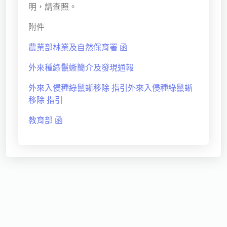
明，請查照。
獨立學術單位
附件
Version
1.1
農業部林業及自然保育署 函
外來種綠鬣蜥簡介及發現通報
外來入侵種綠鬣蜥移除 指引外來入侵種綠鬣蜥
移除 指引
教育部 函