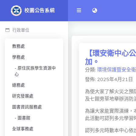
語言切換 language 
校園公告系統
行政單位
教務處
【環安衛中心公告
學務處
加。
原住民族學生資源中
分類:
環境保護暨安全衛
心
發佈: 2025年4月21日
總務處
為使大家了解火災之預防及
研究發展處
及七館旁草地舉辦消防
圖書資訊服務處
為讓大家能實際演練，
圖書館
此活動可認列多元學習
全球事務處
認列多元時數本中心依