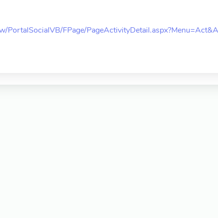
du.tw/PortalSocialVB/FPage/PageActivityDetail.aspx?Menu=Act