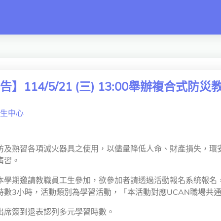
switch
】114/5/21 (三) 13:00舉辦複合
生中心
熟習各項滅火器具之使用，以儘量降低人命、財產損失，環安衛中心將於5
演習。
本學期邀請教職員工生參加，欲參加者請透過活動報名系統報名
時數3小時，活動類別為學習活動，「本活動對應UCAN職場共通
出席簽到退表認列多元學習時數。