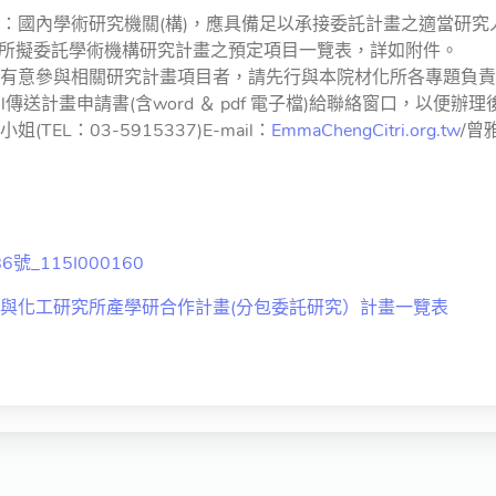
：國內學術研究機關(構)，應具備足以承接委託計畫之適當研
化所擬委託學術機構研究計畫之預定項目一覽表，詳如附件。
有意參與相關研究計畫項目者，請先行與本院材化所各專題負責
ail傳送計畫申請書(含word ＆ pdf 電子檔)給聯絡窗口，以便
TEL：03-5915337)E-mail：
EmmaChengCitri.org.tw
/曾雅
號_115I000160
材料與化工研究所產學研合作計畫(分包委託研究）計畫一覽表