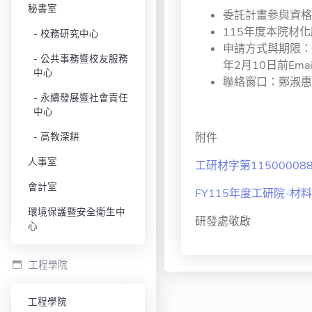
秘書室
委託計畫參與資格
115年度本院材
校務研究中心
申請方式與期限：
公共事務暨校友服務
年2月10日前Em
中心
聯絡窗口：鄭淑惠小姐(
永續發展暨社會責任
中心
高教深耕
附件
人事室
工研材字第1150000886
會計室
FY115年度工研院-
環境保護暨安全衛生中
研發處敬啟
心
工程學院
工程學院