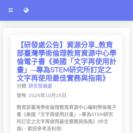
公
語言切換 language switch
告
系
統
行政單位
工程學院
【研發處公告】資源分享_教育
部臺灣學術倫理教育資源中心學
資訊學院
倫電子書《美國「文字再使用計
管理學院
畫」─專為STEM研究所訂定之
文字再使用最佳實務與指南》
人文社社會學院
分類:
研究發展處
電機通訊學院
發佈: 2025年10月15日
醫護學院
教育部臺灣學術倫理教育資源中心編制學倫電子
書《美國「文字再使用計畫」─專為STEM研究
研究中心
所訂定之文字再使用最佳實務與指南》(中文
通識教學部
版)，歡迎參考及利用!