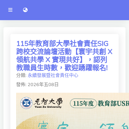
公
語言切換 language switch
告
系
統
行政單位
工程學院
115年教育部大學社會責任SIG
跨校交流論壇活動【寰宇共創 X
資訊學院
領航共學 X 實現共好】，認列
管理學院
教職員生時數，歡迎踴躍報名!
分類:
永續發展暨社會責任中心
人文社社會學院
發佈: 2026年五08日
電機通訊學院
醫護學院
研究中心
通識教學部