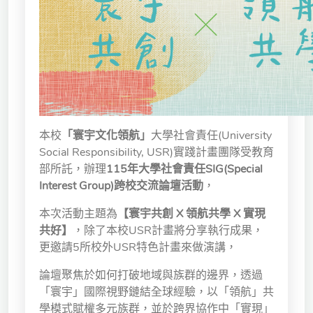
獨立學術單位
Version
1.1
本校
「寰宇文化領航」
大學社會責任(University
Social Responsibility, USR)實踐計畫團隊受教育
部所託，辦理
115年大學社會責任SIG(Special
Interest Group)跨校交流論壇活動
，
本次活動主題為
【寰宇共創 X 領航共學 X 實現
共好】
，除了本校USR計畫將分享執行成果，
更邀請5所校外USR特色計畫來做演講，
論壇聚焦於如何打破地域與族群的邊界，透過
「寰宇」國際視野鏈結全球經驗，以「領航」共
學模式賦權多元族群，並於跨界協作中「實現」