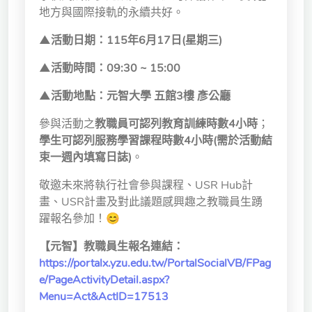
地方與國際接軌的永續共好。
▲活動日期：115年6月17日(星期三)
▲活動時間：09:30 ~ 15:00
▲活動地點：元智大學 五館3樓 彥公廳
參與活動之
教職員可認列
教育訓練時數4小時
；
學生可認列
服務學習課程時數4小時
(需於活動結
束一週內填寫日誌)
。
敬邀未來將執行社會參與課程、USR Hub計
畫、USR計畫及對此議題感興趣之教職員生踴
躍報名參加！😊
【元智】教職員生報名連結：
https://portalx.yzu.edu.tw/PortalSocialVB/FPag
e/PageActivityDetail.aspx?
Menu=Act&ActID=17513