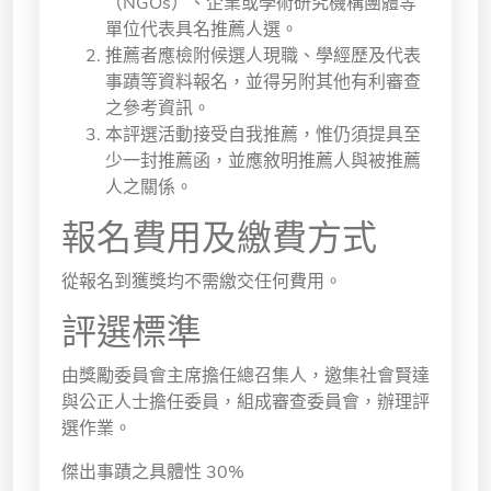
（NGOs）、企業或學術研究機構團體等
單位代表具名推薦人選。
推薦者應檢附候選人現職、學經歷及代表
事蹟等資料報名，並得另附其他有利審查
之參考資訊。
本評選活動接受自我推薦，惟仍須提具至
少一封推薦函，並應敘明推薦人與被推薦
人之關係。
報名費用及繳費方式
從報名到獲獎均不需繳交任何費用。
評選標準
由獎勵委員會主席擔任總召集人，邀集社會賢達
與公正人士擔任委員，組成審查委員會，辦理評
選作業。
傑出事蹟之具體性 30%