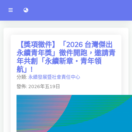
公
語言切換 language switch
告
系
統
行政單位
工程學院
【獎項徵件】「2026 台灣傑出
永續青年獎」徵件開跑，邀請青
資訊學院
年共創「永續新章・青年領
管理學院
航」!
分類:
永續發展暨社會責任中心
人文社社會學院
發佈: 2026年五19日
電機通訊學院
醫護學院
研究中心
通識教學部