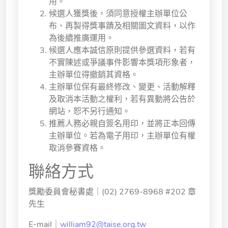
用。
候選人獲獎後，須同意授權主辦單位公
布、再製得獎事蹟及相關圖文資料，以作
為後續推廣運用。
候選人應本誠信原則提供參選資料，若有
不實陳述或爭議事件影響本獎項形象者，
主辦單位得撤銷其資格。
主辦單位保有最終修改、變更、活動解釋
及取消本活動之權利，若有異動將公告於
網站，恕不另行通知。
推薦人務必親自簽名用印，並將正本回傳
主辦單位。若為電子用印，主辦單位有權
取消參賽資格。
聯絡方式
獎勵委員會秘書處｜(02) 2769-8968 #202 章
先生
E-mail｜
william92@taise.org.tw