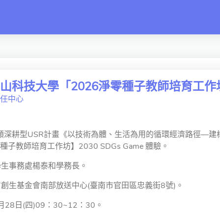
switch
科技大學「2026淨零種子教師培育工作坊」20
任中心
類深耕型USR計畫《以技術為體、生活為用的循環經濟路徑—建
子教師培育工作坊】2030 SDGs Game 體驗。
學生事務處楊泰和學務長。
方創生基金會南部放送中心(臺南市官田區忠義街8號)。
28日(四)09：30~12：30。