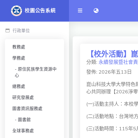
語言切換 language 
校園公告系統
行政單位
教務處
【校外活動】崑山
學務處
分類:
永續發展暨社會責
原住民族學生資源中
發佈: 2026年五13日
心
崑山科技大學大學特色
總務處
心共同辦理【2026淨零種
研究發展處
(一)活動主持人：本校
圖書資訊服務處
(二)活動地點：台灣地
圖書館
(三)活動時間：115年5月
全球事務處