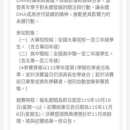
DNA的傳承與實踐。透過影像紀錄與分享，激
獨立學術單位
發青年學子對永續發展的關注與行動，讓永續
DNA成為世代延續的精神，推動更具影響力的
永續行動。
Version
1.1
參加對象：
（一）大專院校組：全國大專院校一至三年級學
生。（含五專四年級）
（二）高中職組：全國高中職一至二年級學生。
（含五專一至三年級）
（※參賽資格以115學年度第1學期在學身分為
準，並於決賽當日仍須具有在學身分；若於決賽
前已畢業或喪失學籍者，視同自動放棄參賽資
格。）
競賽時程：報名期間為即日起至115年10月19
日(星期一)止，初賽結果公告日期為115年11月
6日(星期五)，決賽暨頒獎典禮預計於11月底辦
理，將與初賽結果一併公告。