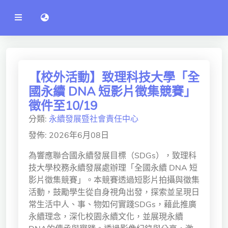
公
語言切換 language switch
告
系
統
行政單位
工程學院
【校外活動】致理科技大學「全
國永續 DNA 短影片徵集競賽」
資訊學院
徵件至10/19
管理學院
分類:
永續發展暨社會責任中心
人文社社會學院
發佈: 2026年6月08日
電機通訊學院
為響應聯合國永續發展目標（SDGs），致理科
技大學校務永續發展處辦理「全國永續 DNA 短
醫護學院
影片徵集競賽」。本競賽透過短影片拍攝與徵集
活動，鼓勵學生從自身視角出發，探索並呈現日
研究中心
常生活中人、事、物如何實踐SDGs，藉此推廣
永續理念，深化校園永續文化，並展現永續
通識教學部