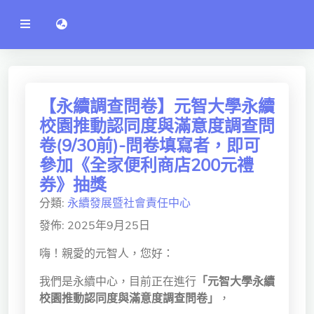
公
語言切換 language switch
告
系
統
行政單位
工程學院
【永續調查問卷】元智大學永續
校園推動認同度與滿意度調查問
資訊學院
卷(9/30前)-問卷填寫者，即可
管理學院
參加《全家便利商店200元禮
券》抽獎
人文社社會學院
分類:
永續發展暨社會責任中心
電機通訊學院
發佈: 2025年9月25日
醫護學院
嗨！親愛的元智人，您好：
研究中心
我們是永續中心，目前正在進行
「元智大學永續
校園推動認同度與滿意度調查問卷」
，
通識教學部