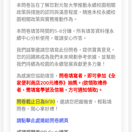
本問卷旨在了解您對元智大學推動永續校園相關
獨立學術單位
政策與措施的認同與滿意程度，精進本校永續校
園相關政策與實務推動作為。
Version
1.1
本問卷填答時間約5-8分鐘，所有填答資料僅永
續中心分析使用，敬請安心作答。
我們誠摯邀請您填寫此份問卷，提供寶貴意見。
您的回饋將成為我們未來規劃參考依據，並幫助
我們持續為校園的永續發展貢獻更多力量！
為感謝您協助填答，
問卷填寫者，即可參加《全
家便利商店200元禮券》抽獎。(欲領取禮券
者，需填寫學號及信箱，方可通知領取)。
問卷截止日為9/30
，邀請您把握機會，輕鬆填
問卷，開心拿好禮！
請點擊此處連結問卷網頁