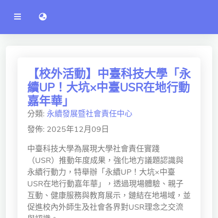
公
語言切換 language switch
告
系
統
行政單位
工程學院
【校外活動】中臺科技大學「永
續UP！大坑×中臺USR在地行動
資訊學院
嘉年華」
管理學院
分類:
永續發展暨社會責任中心
人文社社會學院
發佈: 2025年12月09日
電機通訊學院
中臺科技大學為展現大學社會責任實踐
（USR）推動年度成果，強化地方議題認識與
醫護學院
永續行動力，特舉辦「永續UP！大坑×中臺
USR在地行動嘉年華」，透過現場體驗、親子
研究中心
互動、健康服務與教育展示，鏈結在地場域，並
促進校內外師生及社會各界對USR理念之交流
通識教學部