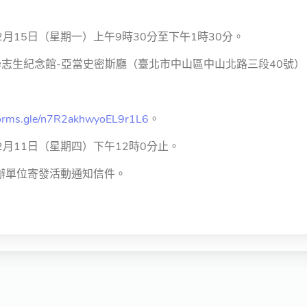
12月15日（星期一）上午9時30分至下午1時30分。
學志生紀念館-亞當史密斯廳（臺北市中山區中山北路三段40號）
/forms.gle/n7R2akhwyoEL9r1L6
。
12月11日（星期四）下午12時0分止。
辦單位寄發活動通知信件。