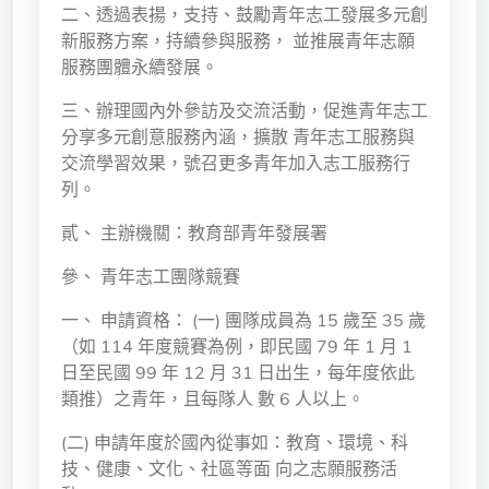
二、透過表揚，支持、鼓勵青年志工發展多元創
獨立學術單位
新服務方案，持續參與服務， 並推展青年志願
服務團體永續發展。
Version
1.1
三、辦理國內外參訪及交流活動，促進青年志工
分享多元創意服務內涵，擴散 青年志工服務與
交流學習效果，號召更多青年加入志工服務行
列。
貳、 主辦機關：教育部青年發展署
參、 青年志工團隊競賽
一、 申請資格： (一) 團隊成員為 15 歲至 35 歲
（如 114 年度競賽為例，即民國 79 年 1 月 1
日至民國 99 年 12 月 31 日出生，每年度依此
類推）之青年，且每隊人 數 6 人以上。
(二) 申請年度於國內從事如：教育、環境、科
技、健康、文化、社區等面 向之志願服務活