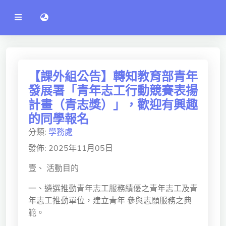
公
語言切換 language switch
告
系
統
行政單位
工程學院
【課外組公告】轉知教育部青年
發展署「青年志工行動競賽表揚
資訊學院
計畫（青志獎）」，歡迎有興趣
管理學院
的同學報名
分類:
學務處
人文社社會學院
發佈: 2025年11月05日
電機通訊學院
壹、 活動目的
醫護學院
一、遴選推動青年志工服務績優之青年志工及青
研究中心
年志工推動單位，建立青年 參與志願服務之典
範。
通識教學部