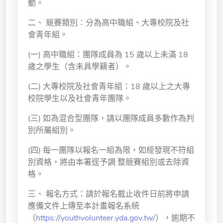
動。
二、 競賽類別：分為高中職組、大專校院及社
會青年組。
(一) 高中職組：團隊成員為 15 歲以上未滿 18
歲之學生（含未具學籍者）。
(二) 大專校院及社會青年組：18 歲以上之大專
校院學生以及社會青年團隊。
(三) 如為混合型團隊，請以團隊成員多數作為判
別所屬組別。
(四) 每一團隊以報名一組為限，如經發現不符組
別資格，將由本署逕予調 整競賽組別或去除資
格。
三、 報名方式：請於報名截止收件日前將申請
應備文件上傳至本計畫報名系統
（
https://youthvolunteer.yda.gov.tw/
），逾期不