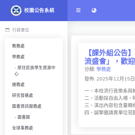
語言切換 language 
校園公告系統
行政單位
教務處
【課外組公告】
學務處
流盛會」，歡迎
原住民族學生資源中
分類:
學務處
心
發佈: 2025年12月15日
總務處
一、本校流行音樂系與韓
研究發展處
二、活動採自由入場，時間
三、演出內容包含臺韓
圖書資訊服務處
四、誠摯邀請貴單位蒞
圖書館
全球事務處