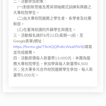
二、活動參加對象：
獨立學術單位
(一)對創新思維及菁英領袖模式訓練有興趣之
大專校院學生。
Version
(二)由大專校院遴薦之學生會、系學會及社團
1.1
幹部。
(三)在臺灣就讀的外籍學生與僑生。
三、活動報名請於6月22日(星期一)前，至
Google表單(網址：
https://forms.gle/79vXQQRv6cWxxEfW6
)填寫
並完成繳費。
四、活動原價每人新臺幣13,000元，本團為服
務大專校院學生，參加學員每人新臺幣6,500
元；另大專多元合作校院遴薦學生參加，每人新
臺幣5,000元。