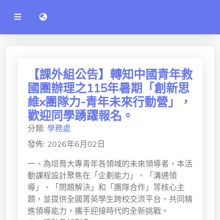
公
語言切換 language switch
告
系
統
行政單位
工程學院
【課外組公告】轉知中國青年救
國團辦理之115年暑期「創新思
資訊學院
維x團隊力-青年未來行動營」，
管理學院
歡迎同學踴躍報名。
分類:
學務處
人文社社會學院
發佈: 2026年6月02日
電機通訊學院
一、為培育大專青年各領域的未來領導者，本活
醫護學院
動課程設計聚焦在「企劃能力」、「溝通領
導」、「問題解決」和「團隊合作」等核心主
研究中心
題，並提供全國菁英學生跨校交流平台，共同精
通識教學部
進領導能力，攜手迎接時代的全新挑戰。