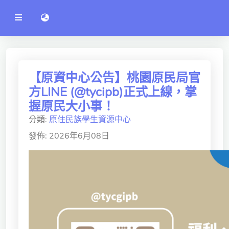
公
語言切換 language switch
告
系
統
行政單位
工程學院
【原資中心公告】桃園原民局官
方LINE (@tycipb)正式上線，掌
資訊學院
握原民大小事！
管理學院
分類:
原住民族學生資源中心
人文社社會學院
發佈: 2026年6月08日
電機通訊學院
醫護學院
研究中心
通識教學部