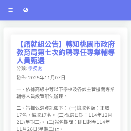
公
語言切換 language switch
告
系
統
行政單位
工程學院
【諮就組公告】轉知桃園市政府
教育局第七次約聘專任專業輔導
資訊學院
人員甄選
管理學院
分類:
學務處
人文社社會學院
發佈: 2025年11月07日
電機通訊學院
一、依據高級中等以下學校及各該主管機關專業
輔導人員設置辦法辦理。
醫護學院
二、旨揭甄選資訊如下： (一)錄取名額：正取
研究中心
17名，備取17名。 (二)甄選日期：114年12月
2日(星期二)。 (三)報名期間：即日起至114年
通識教學部
11月26日(星期三)止。