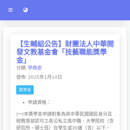
公
語言切換 language switch
告
系
統
行政單位
工程學院
【生輔組公告】財團法人中華開
發文教基金會「技藝職能獎學
資訊學院
金」
管理學院
分類:
學務處
人文社社會學院
發佈: 2025年1月10日
電機通訊學院
獎學金
醫護學院
申請資格：
研究中心
(一)本獎學金申請對象為具中華民國國民身分且
經教育部認可之各公私立高中職、大學院校（含
通識教學部
研究所、碩士班）在學生或30歲（含）以下，