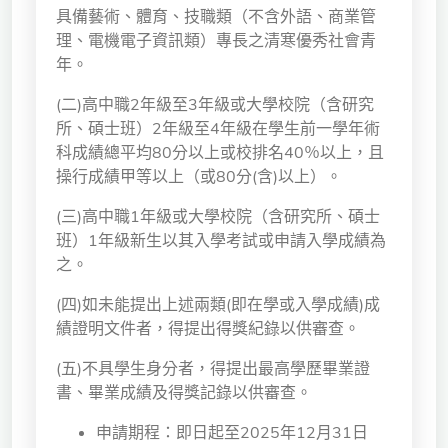
具備藝術、體育、技職類（不含外語、商業管
獨立學術單位
理、電機電子資訊類）專長之清寒優秀社會青
年。
Version
1.1
(二)高中職2年級至3年級或大學校院（含研究
所、碩士班）2年級至4年級在學生前一學年術
科成績總平均80分以上或校排名40％以上，且
操行成績甲等以上（或80分(含)以上）。
(三)高中職1年級或大學校院（含研究所、碩士
班）1年級新生以其入學考試或申請入學成績為
之。
(四)如未能提出上述兩類(即在學或入學成績)成
績證明文件者，得提出得獎紀錄以供審查。
(五)不具學生身分者，得提出最高學歷畢業證
書、畢業成績及得獎記錄以供審查。
申請期程：即日起至2025年12月31日